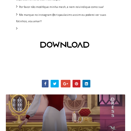
Por favor não modifique minha mesh, e nem reivindique como sua!
Me marque no instagram @crispaulasims assim eu poderei ver suas
fotinhos, vou amar!!