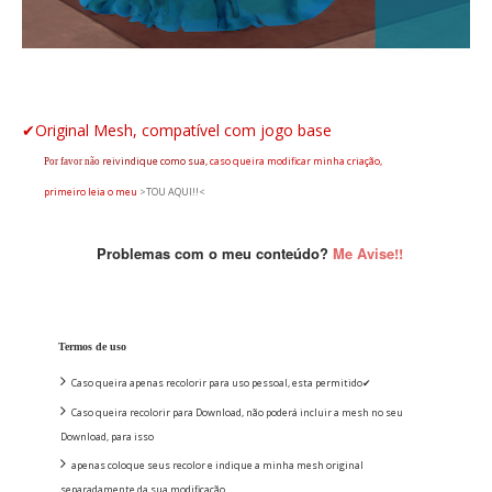
✔Original Mesh, compatível com jogo base
reivindique
como sua,
caso queira modificar minha criação,
Por favor não
primeiro leia o
meu
>TOU AQUI!!<
Problemas com o meu conteúdo?
Me Avise!!
Termos de uso
Caso queira apenas recolorir para uso pessoal, esta permitido✔
Caso queira recolorir para Download, não poderá incluir a mesh no seu
Download, para isso
apenas coloque seus recolor e indique a minha mesh original
separadamente da sua modificação.