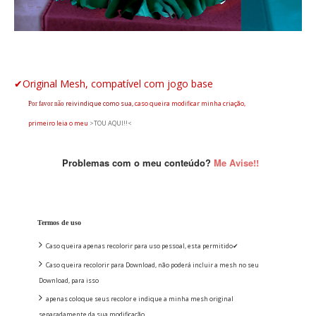
✔Original Mesh, compatível com jogo base
reivindique
como sua,
caso queira modificar minha criação,
Por favor não
primeiro leia o
meu
>TOU AQUI!!<
Problemas com o meu conteúdo?
Me Avise!!
Termos de uso
Caso queira apenas recolorir para uso pessoal, esta permitido✔
Caso queira recolorir para Download, não poderá incluir a mesh no seu
Download, para isso
apenas coloque seus recolor e indique a minha mesh original
separadamente da sua modificação.