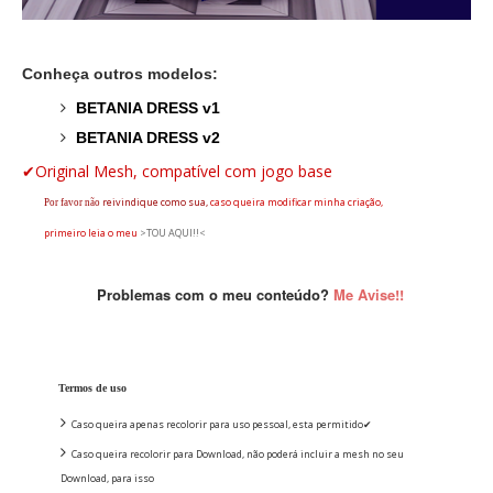
Conheça outros modelos:
BETANIA DRESS v1
BETANIA DRESS v2
✔Original Mesh, compatível com jogo base
reivindique
como sua,
caso queira modificar minha criação,
Por favor não
primeiro leia o
meu
>TOU AQUI!!<
Problemas com o meu conteúdo?
Me Avise!!
Termos de uso
Caso queira apenas recolorir para uso pessoal, esta permitido✔
Caso queira recolorir para Download, não poderá incluir a mesh no seu
Download, para isso