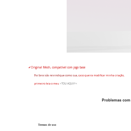
✔Original Mesh, compatível com jogo base
reivindique
como sua,
caso queira modificar minha criação,
Por favor não
primeiro leia o
meu
>TOU AQUI!!<
Problemas com
Termos de uso