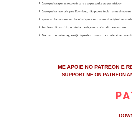
Caso queira apenas recolorir para uso pessoal, esta permitido✔
Caso queira recolorir para Download, não poderá incluir a mesh no seu 
apenas coloque seus recolor e indique a minha mesh original separad
Por favor não modifique minha mesh, e nem reivindique como sua!
Me marque no instagram @crispaulasims assim eu poderei ver suas fo
ME APOIE NO PATREON E 
SUPPORT ME ON PATREON A
DOWN