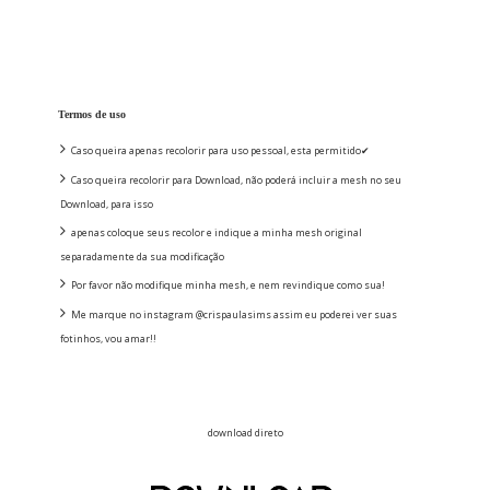
Termos de uso
Caso queira apenas recolorir para uso pessoal, esta permitido✔
Caso queira recolorir para Download, não poderá incluir a mesh no seu
Download, para isso
apenas coloque seus recolor e indique a minha mesh original
separadamente da sua modificação
Por favor não modifique minha mesh, e nem revindique como sua!
Me marque no instagram @crispaulasims assim eu poderei ver suas
fotinhos, vou amar!!
download direto