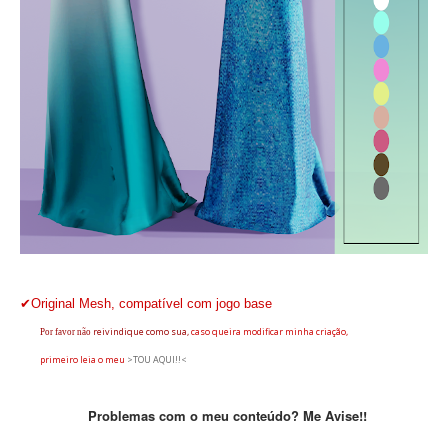
✔Original Mesh, compatível com jogo base
reivindique
como sua,
caso queira modificar minha criação,
Por favor não
primeiro leia o
meu
>TOU AQUI!!<
Problemas com o meu conteúdo? Me Avise!!