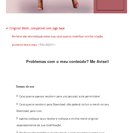
✔ Original Mesh, compatível com jogo base
reivindique
como sua,
caso queira modificar minha criação,
Por favor não
primeiro leia o
meu
>TOU AQUI!!<
Problemas com o meu conteúdo? Me Avise!!
Termos de uso
Caso queira apenas recolorir para uso pessoal, esta permitido✔
Caso queira recolorir para Download, não poderá incluir a mesh no seu
Download, para isso
apenas coloque seus recolor e indique a minha mesh original
separadamente da sua modificação.
Por favor não modifique minha mesh, e nem revindique como sua!