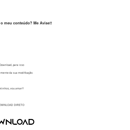
o meu conteúdo? Me Avise!!
Download, para isso
amente da sua modificação.
tinhos, vou amar!!
OWNLOAD DIRETO