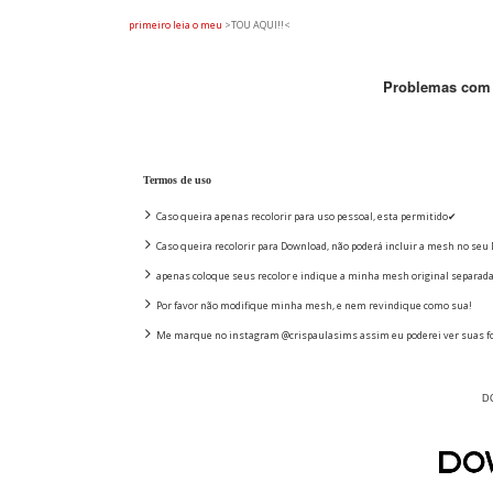
primeiro leia o
meu
>TOU AQUI!!<
Problemas com 
Termos de uso
Caso queira apenas recolorir para uso pessoal, esta permitido✔
Caso queira recolorir para Download, não poderá incluir a mesh no seu 
apenas coloque seus recolor e indique a minha mesh original separad
Por favor não modifique minha mesh, e nem revindique como sua!
Me marque no instagram @crispaulasims assim eu poderei ver suas fo
D