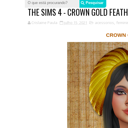
THE SIMS 4 - CROWN GOLD FEAT
Crislaine Paula
julho 15, 2021
acessorios
,
femini
CROWN 