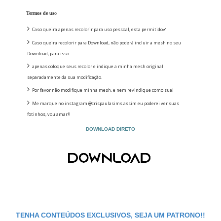
Termos de uso
Caso queira apenas recolorir para uso pessoal, esta permitido✔
Caso queira recolorir para Download, não poderá incluir a mesh no seu
Download, para isso
apenas coloque seus recolor e indique a minha mesh original
separadamente da sua modificação.
Por favor não modifique minha mesh, e nem revindique como sua!
Me marque no instagram @crispaulasims assim eu poderei ver suas
fotinhos, vou amar!!
DOWNLOAD DIRETO
TENHA CONTEÚDOS EXCLUSIVOS, SEJA UM PATRONO!!