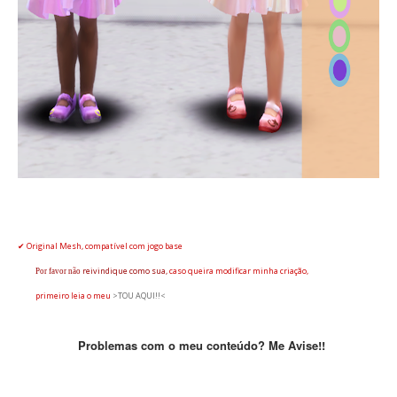
✔ Original Mesh, compatível com jogo base
reivindique
como sua,
caso queira modificar minha criação,
Por favor não
primeiro leia o
meu
>TOU AQUI!!<
Problemas com o meu conteúdo? Me Avise!!