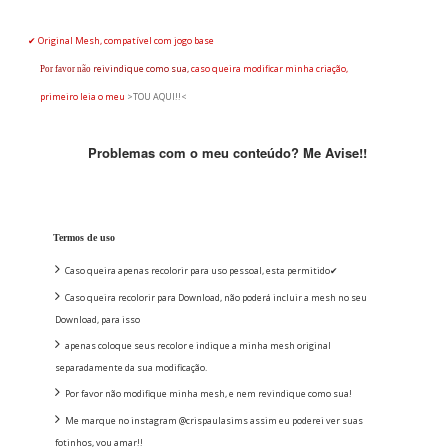
✔ Original Mesh, compatível com jogo base
reivindique
como sua,
caso queira modificar minha criação,
Por favor não
primeiro leia o
meu
>TOU AQUI!!<
Problemas com o meu conteúdo? Me Avise!!
Termos de uso
Caso queira apenas recolorir para uso pessoal, esta permitido✔
Caso queira recolorir para Download, não poderá incluir a mesh no seu
Download, para isso
apenas coloque seus recolor e indique a minha mesh original
separadamente da sua modificação.
Por favor não modifique minha mesh, e nem revindique como sua!
Me marque no instagram @crispaulasims assim eu poderei ver suas
fotinhos, vou amar!!