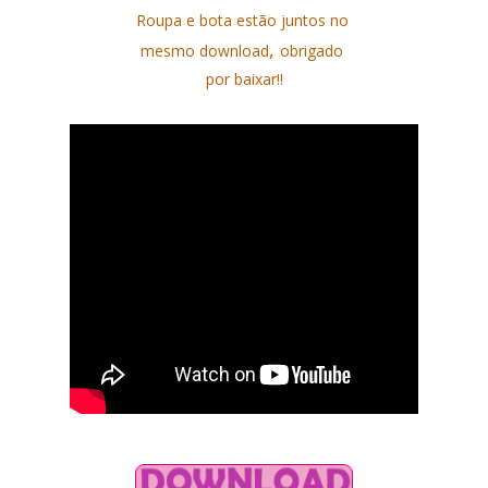
Roupa e bota estão juntos no
,
mesmo download
obrigado
por baixar!!